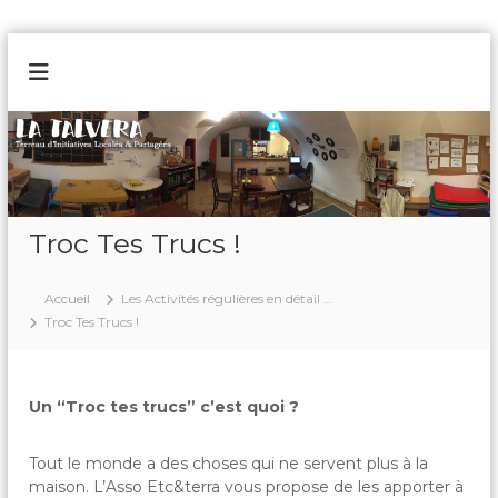
A
l
L
T
l
e
a
e
r
r
T
r
a
a
e
u
a
l
u
c
v
d
o
Troc Tes Trucs !
e
'
n
I
r
t
n
a
e
Accueil
Les Activités régulières en détail …
i
n
t
Troc Tes Trucs !
i
u
a
t
i
Un “
Troc
tes
trucs
” c’est quoi ?
v
e
L
Tout le monde a des choses qui ne servent plus à la
o
maison. L’Asso Etc&terra vous propose de les apporter à