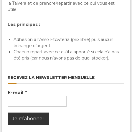
c
la Talvera et de prendre/repartir avec ce qui vous est
a
utile.
l
e
s
Les principes :
&
P
a
Adhésion à l’Asso Etc&terra (prix libre) puis aucun
r
échange d’argent.
t
Chacun repart avec ce qu’il a apporté si cela n’a pas
a
été pris (car nous n’avons pas de quoi stocker).
g
é
e
s
RECEVEZ LA NEWSLETTER MENSUELLE
E-mail
*