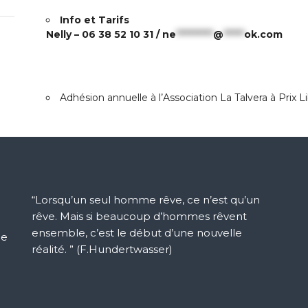
Info et Tarifs
Nelly – 06 38 52 10 31 /
ne
*********
@
*****
ok.com
Adhésion annuelle à l’Association La Talvera à Prix L
“Lorsqu’un seul homme rêve, ce n’est qu’un
rêve. Mais si beaucoup d’hommes rêvent
ensemble, c’est le début d’une nouvelle
ue
réalité. ” (F.Hundertwasser)