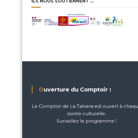
ILS NOUS SOUTIENNENT …
Ouverture du Comptoir :
Le Comptoir de La Talvera est ouvert à chaq
soirée culturelle.
Surveillez le programme !