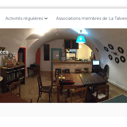
Activités régulières
Associations membres de La Talver