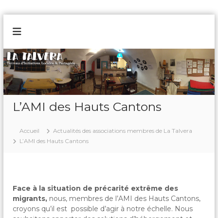
A
l
L
T
l
e
a
e
r
r
T
r
a
a
e
u
a
l
u
c
v
d
o
L’AMI des Hauts Cantons
e
'
n
I
r
t
n
a
e
Accueil
Actualités des associations membres de La Talvera
i
n
t
L’AMI des Hauts Cantons
i
u
a
t
i
v
Face à la situation de précarité extrême des
e
migrants,
nous, membres de l’AMI des Hauts Cantons,
L
croyons qu’il est possible d’agir à notre échelle. Nous
o