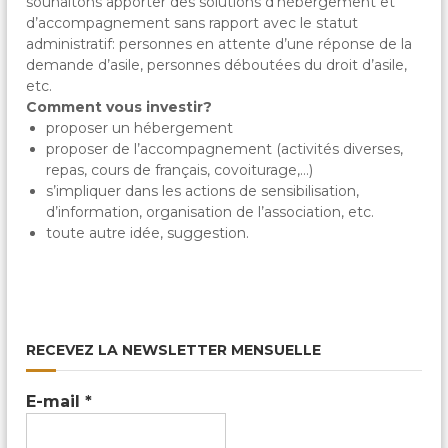
souhaitons apporter des solutions d’hébergement et
c
a
d’accompagnement sans rapport avec le statut
l
administratif: personnes en attente d’une réponse de la
e
demande d’asile, personnes déboutées du droit d’asile,
s
etc.
&
Comment vous investir?
P
proposer un hébergement
a
r
proposer de l’accompagnement (activités diverses,
t
repas, cours de français, covoiturage,…)
a
s’impliquer dans les actions de sensibilisation,
g
d’information, organisation de l’association, etc.
é
toute autre idée, suggestion.
e
s
RECEVEZ LA NEWSLETTER MENSUELLE
E-mail
*