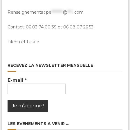
Renseignements :
pe
********
@
***
il.com
Contact: 06 03 74 00 39 et 06 08 07 26 53
Tifenn et Laurie
RECEVEZ LA NEWSLETTER MENSUELLE
E-mail
*
LES EVENEMENTS A VENIR …