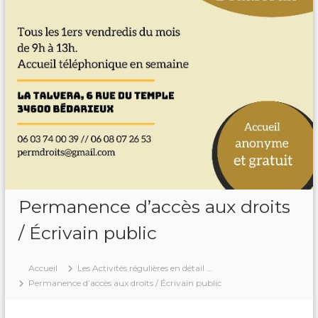
c
a
l
e
s
&
P
a
r
t
a
g
é
e
s
Permanence d’accès aux droits
/ Écrivain public
Accueil
Les Activités régulières en détail …
Permanence d’accès aux droits / Écrivain public