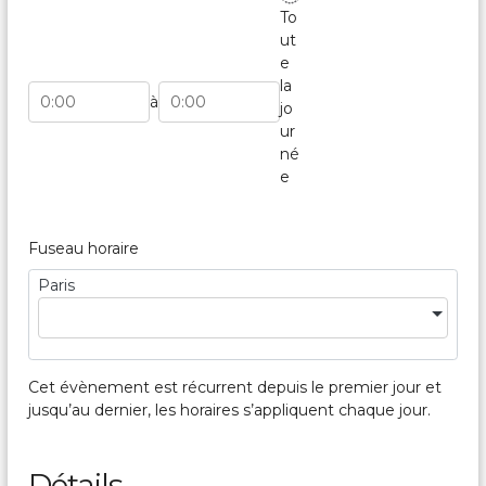
To
ut
e
la
Heure de début
Heure de fin
à
jo
ur
né
e
Fuseau horaire
Paris
Cet évènement est récurrent depuis le premier jour et
jusqu’au dernier, les horaires s’appliquent chaque jour.
Détails