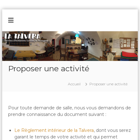
A
l
L
T
l
e
a
e
r
r
T
r
a
a
e
u
a
l
u
c
v
d
o
Proposer une activité
e
'
n
I
r
t
n
a
e
Accueil
Proposer une activité
i
n
t
i
u
a
t
Pour toute demande de salle, nous vous demandons de
i
prendre connaissance du document suivant :
v
e
L
Le Règlement intérieur de la Talvera
, dont vous serez
o
garant le temps de votre activité et qui permet