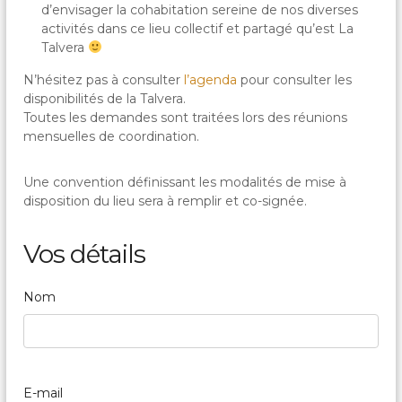
c
d’envisager la cohabitation sereine de nos diverses
a
activités dans ce lieu collectif et partagé qu’est La
l
Talvera
e
s
N’hésitez pas à consulter
l’agenda
pour consulter les
&
disponibilités de la Talvera.
P
a
Toutes les demandes sont traitées lors des réunions
r
mensuelles de coordination.
t
a
g
Une convention définissant les modalités de mise à
é
disposition du lieu sera à remplir et co-signée.
e
s
Vos détails
Nom
E-mail