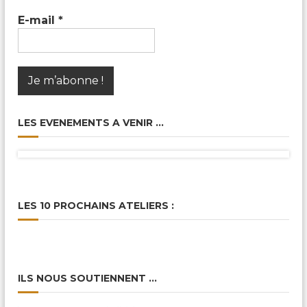
c
a
E-mail
*
l
e
s
&
P
a
r
t
LES EVENEMENTS A VENIR …
a
g
é
e
s
LES 10 PROCHAINS ATELIERS :
ILS NOUS SOUTIENNENT …