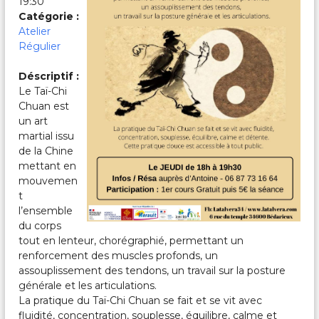
19:30
c
a
Catégorie :
l
Atelier
e
Régulier
s
&
Déscriptif :
P
Le Taï-Chi
a
r
Chuan est
t
un art
a
martial issu
g
de la Chine
é
mettant en
e
mouvemen
s
t
l’ensemble
du corps
tout en lenteur, chorégraphié, permettant un
renforcement des muscles profonds, un
assouplissement des tendons, un travail sur la posture
générale et les articulations.
La pratique du Taï-Chi Chuan se fait et se vit avec
fluidité, concentration, souplesse, équilibre, calme et