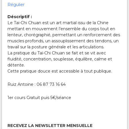
c
Régulier
a
l
Déscriptif :
e
s
Le Taï-Chi Chuan est un art martial issu de la Chine
&
mettant en mouvement l’ensemble du corps tout en
P
lenteur, chorégraphié, permettant un renforcement des
a
muscles profonds, un assouplissement des tendons, un
r
travail sur la posture générale et les articulations.
t
La pratique du Taï-Chi Chuan se fait et se vit avec
a
g
fluidité, concentration, souplesse, équilibre, calme et
é
détente.
e
Cette pratique douce est accessible à tout publique.
s
Ruiz Antoine : 06 87 73 16 64
1er cours Gratuit puis 5€/séance
RECEVEZ LA NEWSLETTER MENSUELLE