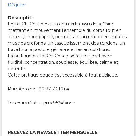
c
Régulier
a
l
Déscriptif :
e
s
Le Taï-Chi Chuan est un art martial issu de la Chine
&
mettant en mouvement l’ensemble du corps tout en
P
lenteur, chorégraphié, permettant un renforcement des
a
muscles profonds, un assouplissement des tendons, un
r
travail sur la posture générale et les articulations.
t
La pratique du Taï-Chi Chuan se fait et se vit avec
a
g
fluidité, concentration, souplesse, équilibre, calme et
é
détente.
e
Cette pratique douce est accessible à tout publique.
s
Ruiz Antoine : 06 87 73 16 64
1er cours Gratuit puis 5€/séance
RECEVEZ LA NEWSLETTER MENSUELLE