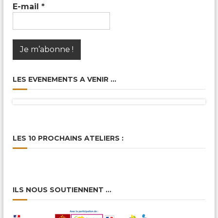
c
E-mail
*
a
l
e
s
&
P
a
r
LES EVENEMENTS A VENIR …
t
a
g
é
e
s
LES 10 PROCHAINS ATELIERS :
ILS NOUS SOUTIENNENT …