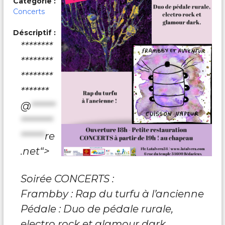
Catégorie :
c
a
Concerts
l
e
Déscriptif :
s
********
&
P
********
a
********
r
t
*******
a
g
@
******
é
********
e
s
******
re
.net“>
Soirée CONCERTS :
Frambby :
Rap du turfu à l’ancienne
Pédale :
Duo de pédale rurale,
electro rock et glamour dark.