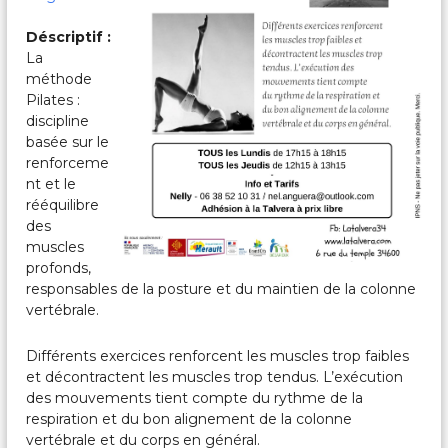
c
a
Déscriptif :
l
La
e
s
méthode
&
Pilates :
P
discipline
a
basée sur le
r
renforceme
t
nt et le
a
g
rééquilibre
é
des
e
muscles
s
profonds,
responsables de la posture et du maintien de la colonne
vertébrale.
Différents exercices renforcent les muscles trop faibles
et décontractent les muscles trop tendus. L’exécution
des mouvements tient compte du rythme de la
respiration et du bon alignement de la colonne
vertébrale et du corps en général.