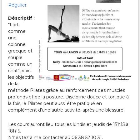
c
Régulier
a
l
Déscriptif :
e
s
“Fort
&
comme
P
une
a
colonne
r
grecque et
t
souple
a
g
comme un
é
chat”, voici
e
les objectifs
s
de la
méthode Pilates grâce au renforcement des muscles
profonds et de la posture. Discipline douce et tonique à
la fois, le Pilates peut aussi être pratiqué en
complément d’une autre activité, après une blessure.
Les cours auront lieu tous les lundis et jeudis de 17h15 à
18h15.
N’hésitez à me contacter au 06 38 52 10 31.