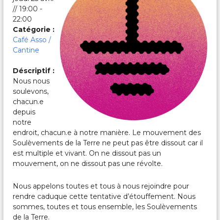
c
// 19:00 -
a
22:00
l
e
Catégorie :
s
Café Asso /
&
Cantine
P
a
Déscriptif :
r
Nous nous
t
a
soulevons,
g
chacun.e
é
depuis
e
notre
s
endroit, chacun.e à notre manière. Le mouvement des
Soulèvements de la Terre ne peut pas être dissout car il
est multiple et vivant. On ne dissout pas un
mouvement, on ne dissout pas une révolte.
Nous appelons toutes et tous à nous rejoindre pour
rendre caduque cette tentative d’étouffement. Nous
sommes, toutes et tous ensemble, les Soulèvements
de la Terre.