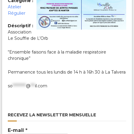
Catégorie :
c
a
Atelier
l
Régulier
e
s
Déscriptif :
&
Association
P
Le Souffle de L’Orb
a
r
t
“Ensemble faisons face à la maladie respiratoire
a
chronique”
g
é
e
Permanence tous les lundis de 14 h à 16h 30 à La Talvera
s
so
*********
@
***
il.com
RECEVEZ LA NEWSLETTER MENSUELLE
E-mail
*