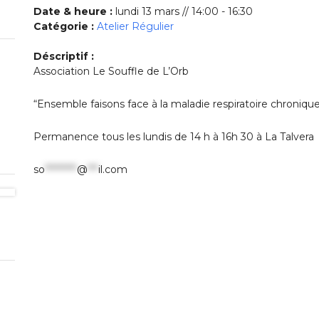
Date & heure :
lundi 13 mars // 14:00 - 16:30
Catégorie :
Atelier Régulier
Déscriptif :
Association Le Souffle de L’Orb
“Ensemble faisons face à la maladie respiratoire chroniqu
Permanence tous les lundis de 14 h à 16h 30 à La Talvera
so
*********
@
***
il.com