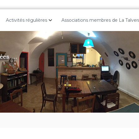
Activités régulières
Associations membres de La Talver