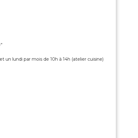
e
L
o
c
a
l
e
e”
s
&
t un lundi par mois de 10h à 14h (atelier cuisine)
P
a
r
t
a
g
é
e
s