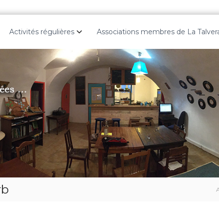
Activités régulières
Associations membres de La Talver
rb
A