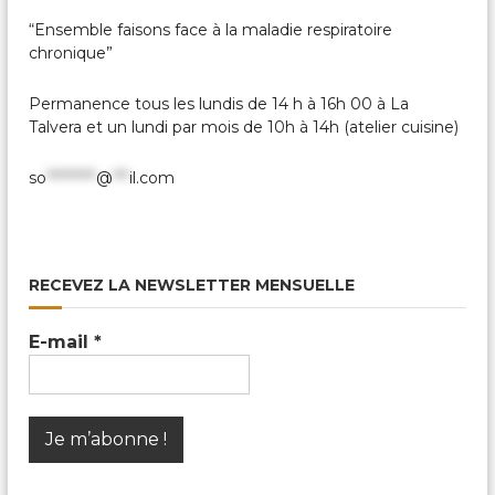
c
a
“Ensemble faisons face à la maladie respiratoire
l
chronique”
e
s
Permanence tous les lundis de 14 h à 16h 00 à La
&
P
Talvera et un lundi par mois de 10h à 14h (atelier cuisine)
a
r
so
*********
@
***
il.com
t
a
g
é
e
s
RECEVEZ LA NEWSLETTER MENSUELLE
E-mail
*