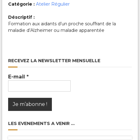
c
Catégorie :
Atelier Régulier
a
l
Déscriptif :
e
Formation aux aidants d’un proche souffrant de la
s
&
maladie d’Alzheimer ou maladie apparentée
P
a
r
t
a
RECEVEZ LA NEWSLETTER MENSUELLE
g
é
e
E-mail
*
s
LES EVENEMENTS A VENIR …