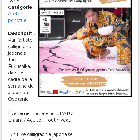
18:45
c
a
Catégorie :
l
Atelier
e
ponctuel
s
&
Déscriptif :
P
Par l’artiste
a
r
calligraphe
t
japonais
a
Taro
g
Fukushika,
é
dans le
e
cadre de la
s
semaine du
Japon en
Occitanie
Évènement et atelier GRATUIT
Enfant / Adulte – Tout niveau
17h Live calligraphie japonaise