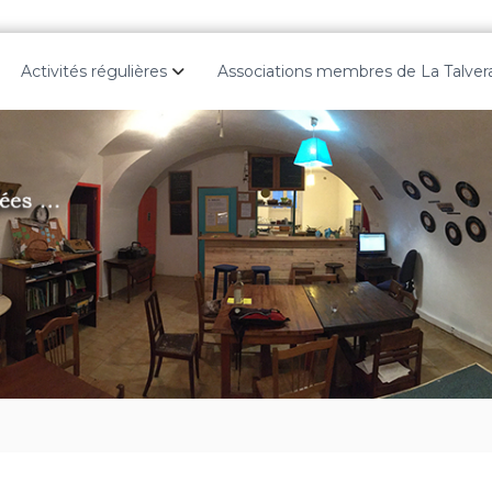
Activités régulières
Associations membres de La Talver