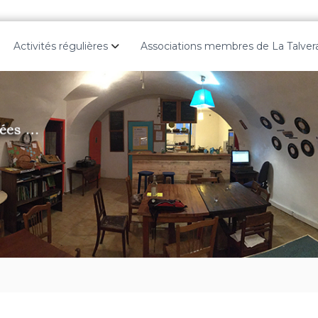
Activités régulières
Associations membres de La Talver