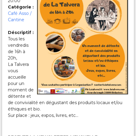
20:00
c
a
Catégorie :
l
Café Asso /
e
Cantine
s
&
Déscriptif :
P
Tous les
a
r
vendredis
t
de 16h à
a
20h,
g
La Talvera
é
vous
e
accueille
s
pour un
moment de
détente et
de convivialité en dégustant des produits locaux et/ou
éthiques et bio.
Sur place : jeux, expos, livres, etc…