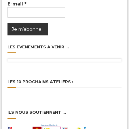
c
E-mail
*
a
l
e
s
&
P
a
r
LES EVENEMENTS A VENIR …
t
a
g
é
e
s
LES 10 PROCHAINS ATELIERS :
ILS NOUS SOUTIENNENT …