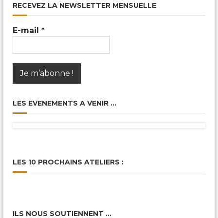
c
RECEVEZ LA NEWSLETTER MENSUELLE
a
l
e
E-mail
*
s
&
P
a
r
t
a
g
LES EVENEMENTS A VENIR …
é
e
s
LES 10 PROCHAINS ATELIERS :
ILS NOUS SOUTIENNENT …