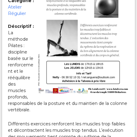
Catégorie :
c
a
Atelier
l
Régulier
e
s
Déscriptif :
&
La
P
méthode
a
r
Pilates :
t
discipline
a
basée sur le
g
renforceme
é
nt et le
e
rééquilibre
s
des
muscles
profonds,
responsables de la posture et du maintien de la colonne
vertébrale.
Différents exercices renforcent les muscles trop faibles
et décontractent les muscles trop tendus. L’exécution
des mouvements tient compte du rythme de la