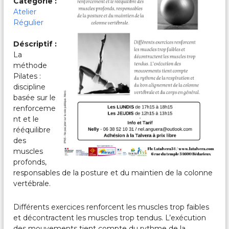
Catégorie :
c
a
Atelier
l
Régulier
e
s
Déscriptif :
&
La
P
méthode
a
r
Pilates :
t
discipline
a
basée sur le
g
renforceme
é
nt et le
e
rééquilibre
s
des
muscles
profonds,
responsables de la posture et du maintien de la colonne
vertébrale.
Différents exercices renforcent les muscles trop faibles
et décontractent les muscles trop tendus. L’exécution
des mouvements tient compte du rythme de la