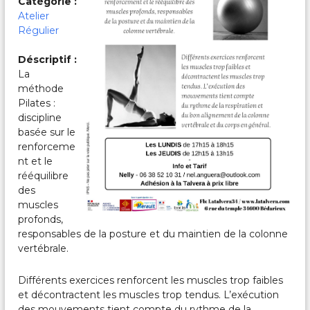
Catégorie :
c
a
Atelier
l
Régulier
e
s
Déscriptif :
&
La
P
méthode
a
r
Pilates :
t
discipline
a
basée sur le
g
renforceme
é
nt et le
e
rééquilibre
s
des
muscles
profonds,
responsables de la posture et du maintien de la colonne
vertébrale.
Différents exercices renforcent les muscles trop faibles
et décontractent les muscles trop tendus. L’exécution
des mouvements tient compte du rythme de la