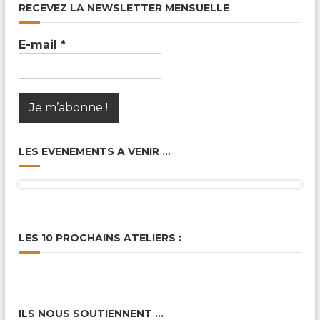
c
RECEVEZ LA NEWSLETTER MENSUELLE
a
l
e
E-mail
*
s
&
P
a
r
t
a
g
LES EVENEMENTS A VENIR …
é
e
s
LES 10 PROCHAINS ATELIERS :
ILS NOUS SOUTIENNENT …