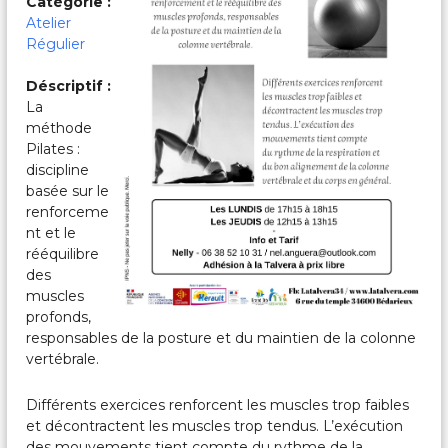
Catégorie :
c
a
Atelier
l
Régulier
e
s
Déscriptif :
&
La
P
méthode
a
r
Pilates :
t
discipline
a
basée sur le
g
renforceme
é
nt et le
e
rééquilibre
s
des
muscles
profonds,
responsables de la posture et du maintien de la colonne
vertébrale.
Différents exercices renforcent les muscles trop faibles
et décontractent les muscles trop tendus. L’exécution
des mouvements tient compte du rythme de la