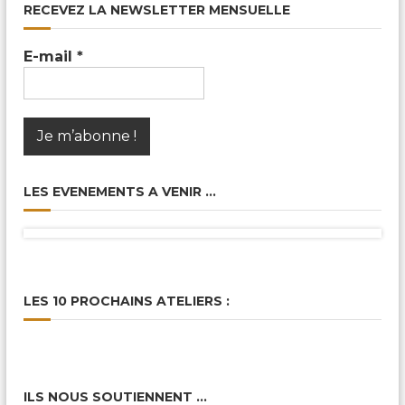
c
RECEVEZ LA NEWSLETTER MENSUELLE
a
l
e
E-mail
*
s
&
P
a
r
t
a
g
LES EVENEMENTS A VENIR …
é
e
s
LES 10 PROCHAINS ATELIERS :
ILS NOUS SOUTIENNENT …