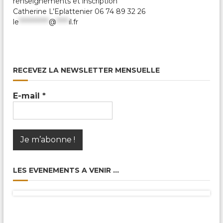
renseignements et inscription
c
a
Catherine L’Eplattenier 06 74 89 32 26
l
le
************
@
*****
il.fr
e
s
&
P
a
RECEVEZ LA NEWSLETTER MENSUELLE
r
t
a
E-mail
*
g
é
e
s
LES EVENEMENTS A VENIR …