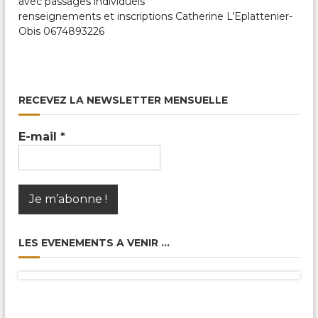
avec passages individuels
c
a
renseignements et inscriptions Catherine L’Eplattenier-
l
Obis 0674893226
e
s
&
P
a
RECEVEZ LA NEWSLETTER MENSUELLE
r
t
a
E-mail
*
g
é
e
s
LES EVENEMENTS A VENIR …