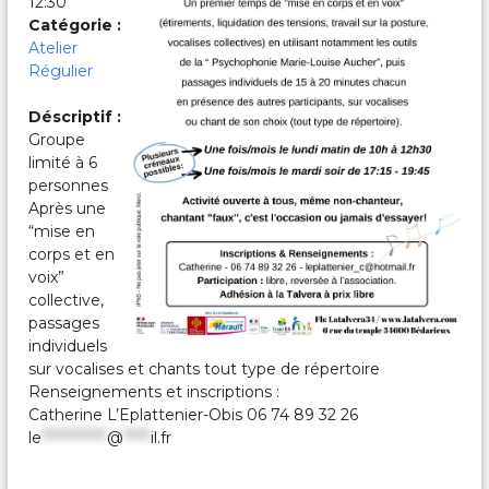
12:30
c
a
Catégorie :
l
Atelier
e
Régulier
s
&
Déscriptif :
P
Groupe
a
r
limité à 6
t
personnes
a
Après une
g
“mise en
é
corps et en
e
voix”
s
collective,
passages
individuels
sur vocalises et chants tout type de répertoire
Renseignements et inscriptions :
Catherine L’Eplattenier-Obis 06 74 89 32 26
le
************
@
*****
il.fr