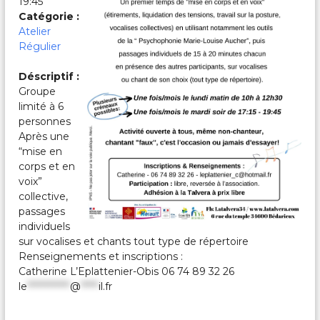
19:45
c
a
Catégorie :
l
Atelier
e
Régulier
s
&
Déscriptif :
P
Groupe
a
r
limité à 6
t
personnes
a
Après une
g
“mise en
é
corps et en
e
voix”
s
collective,
passages
individuels
sur vocalises et chants tout type de répertoire
Renseignements et inscriptions :
Catherine L’Eplattenier-Obis 06 74 89 32 26
le
************
@
*****
il.fr