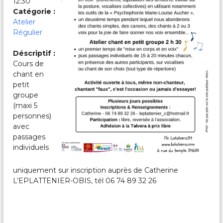
12:30
c
a
Catégorie :
l
Atelier
e
Régulier
s
&
Déscriptif :
P
Cours de
a
r
chant en
t
petit
a
groupe
g
(maxi 5
é
personnes)
e
avec
s
passages
individuels
uniquement sur inscription auprès de Catherine
L’EPLATTENIER-OBIS, tél 06 74 89 32 26