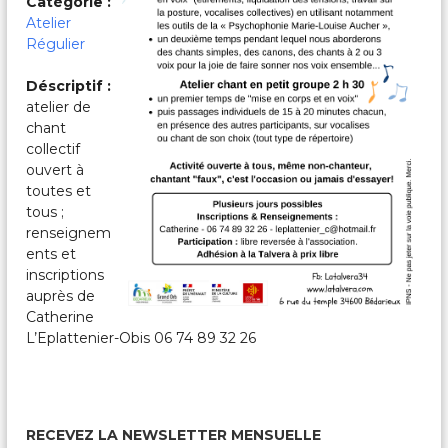
Catégorie :
c
a
Atelier
l
Régulier
e
s
Déscriptif :
&
atelier de
P
chant
a
r
collectif
t
ouvert à
a
toutes et
g
tous ;
é
renseignem
e
ents et
s
inscriptions
auprès de
Catherine
L’Eplattenier-Obis 06 74 89 32 26
RECEVEZ LA NEWSLETTER MENSUELLE