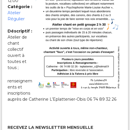
12:00
c
a
Catégorie :
l
Atelier
e
Régulier
s
&
Déscriptif :
P
Atelier de
a
r
chant
t
collectif
a
ouvert à
g
toutes et
é
tous ;
e
s
renseignem
ents et
inscriptions
auprès de Catherine L’Eplattenier-Obis 06 74 89 32 26
RECEVEZ LA NEWSLETTER MENSUELLE