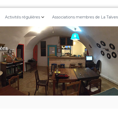
Activités régulières
Associations membres de La Talver