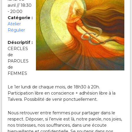
c
avril // 18:30
a
- 20:00
l
e
Catégorie :
s
Atelier
&
Régulier
P
a
Déscriptif :
r
CERCLES
t
a
de
g
PAROLES
é
de
e
FEMMES
s
Le 1er lundi de chaque mois, de 18h30 à 20h.
Participation libre en conscience + adhésion libre à la
Talvera. Possibilité de venir ponctuellement.
Nous retrouver entre femmes pour partager dans le
respect. Déposer, si l’envie est là, notre parole, nos joies,
nos tristesses, nos souffrances, dans une écoute
bienveillante et confidentielle. Se soutenir dans nos