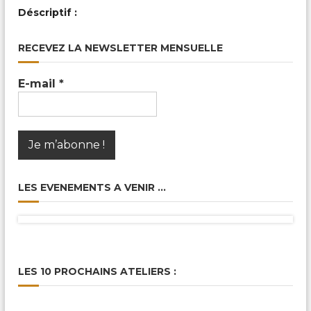
c
Déscriptif :
a
l
e
RECEVEZ LA NEWSLETTER MENSUELLE
s
&
P
E-mail
*
a
r
t
a
g
é
e
s
LES EVENEMENTS A VENIR …
LES 10 PROCHAINS ATELIERS :