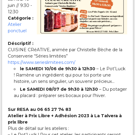
c
juin // 9:30 -
a
12:30
l
e
Catégorie :
s
Atelier
&
ponctuel
P
a
Déscriptif :
r
CUISINE CRéATIVE, animée par Christelle Bèche de la
t
a
Conserverie “Séries limitées”
g
https://www.serieslimitees.com/
é
le SAMEDI 10/06 de 9h30 à 12h30
– Le Pot’Luck
e
! Ramène un ingrédient qui pour toi porte une
s
histoire, un sens singulier, un souvenir précieux…
Le SAMEDI 08/07 de 9h30 à 12h30
– Du potager
au placard : préparer ses bocaux pour l’hiver.
Sur RESA au 06 65 27 74 83
Atelier à Prix Libre + Adhésion 2023 à La Talvera à
prix libre
Plus de détail sur les ateliers :
– Le Pot’Luck ! Pour cet atelier, les participants seront