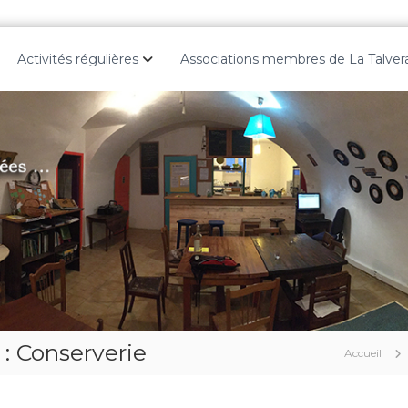
Activités régulières
Associations membres de La Talver
 : Conserverie
Accueil