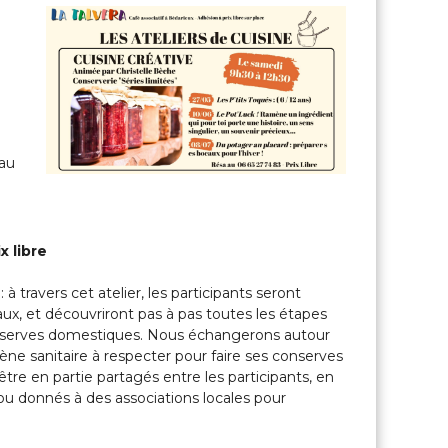
e
L
o
c
a
l
e
s
au
&
P
a
r
x libre
t
a
à travers cet atelier, les participants seront
g
caux, et découvriront pas à pas toutes les étapes
é
nserves domestiques. Nous échangerons autour
e
ène sanitaire à respecter pour faire ses conserves
s
tre en partie partagés entre les participants, en
ou donnés à des associations locales pour