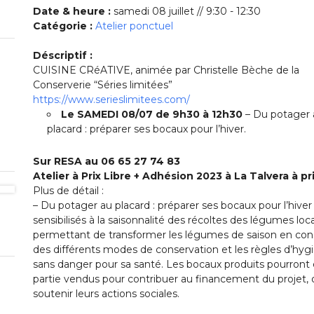
Date & heure :
samedi 08 juillet // 9:30 - 12:30
Catégorie :
Atelier ponctuel
Déscriptif :
CUISINE CRéATIVE, animée par Christelle Bèche de la
Conserverie “Séries limitées”
https://www.serieslimitees.com/
Le SAMEDI 08/07 de 9h30 à 12h30
– Du potager 
placard : préparer ses bocaux pour l’hiver.
Sur RESA au 06 65 27 74 83
Atelier à Prix Libre + Adhésion 2023 à La Talvera à pri
Plus de détail :
– Du potager au placard : préparer ses bocaux pour l’hiver : 
sensibilisés à la saisonnalité des récoltes des légumes lo
permettant de transformer les légumes de saison en co
des différents modes de conservation et les règles d’hygi
sans danger pour sa santé. Les bocaux produits pourront ê
partie vendus pour contribuer au financement du projet, 
soutenir leurs actions sociales.