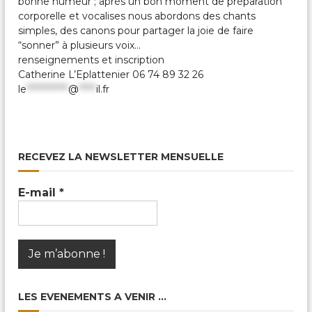
bonne humeur ; après un bon moment de préparation
c
a
corporelle et vocalises nous abordons des chants
l
simples, des canons pour partager la joie de faire
e
“sonner” à plusieurs voix…
s
renseignements et inscription
&
Catherine L’Eplattenier 06 74 89 32 26
P
le
************
@
*****
il.fr
a
r
t
a
g
é
RECEVEZ LA NEWSLETTER MENSUELLE
e
s
E-mail
*
LES EVENEMENTS A VENIR …