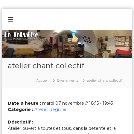
A
l
L
T
l
e
a
e
r
r
T
r
a
a
e
u
a
l
u
c
v
d
o
atelier chant collectif
e
'
n
I
r
t
n
a
e
Accueil
Évènements
atelier chant collectif
i
n
t
i
u
a
t
Date & heure :
mardi 07 novembre // 18:15 - 19:45
i
Catégorie :
Atelier Régulier
v
e
Déscriptif :
L
Atelier ouvert à toutes et tous, dans la détente et la
o