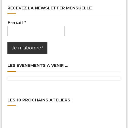
i
RECEVEZ LA NEWSLETTER MENSUELLE
g
E-mail
*
a
t
i
LES EVENEMENTS A VENIR …
o
n
d
LES 10 PROCHAINS ATELIERS :
e
l