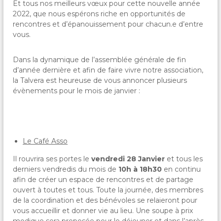
c
Et tous nos meilleurs vœux pour cette nouvelle année
a
2022, que nous espérons riche en opportunités de
l
rencontres et d’épanouissement pour chacun.e d’entre
e
vous.
s
&
P
Dans la dynamique de l’assemblée générale de fin
a
d’année dernière et afin de faire vivre notre association,
r
la Talvera est heureuse de vous annoncer plusieurs
t
évènements pour le mois de janvier :
a
g
é
e
s
Le Café Asso
Il rouvrira ses portes le
vendredi 28 Janvier
et tous les
derniers vendredis du mois de
10h à 18h30
en continu
afin de créer un espace de rencontres et de partage
ouvert à toutes et tous. Toute la journée, des membres
de la coordination et des bénévoles se relaieront pour
vous accueillir et donner vie au lieu. Une soupe à prix