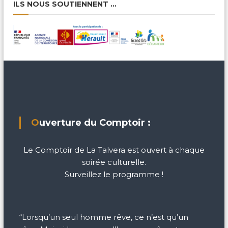
ILS NOUS SOUTIENNENT …
’
a
r
t
i
Ouverture du Comptoir :
c
l
Le Comptoir de La Talvera est ouvert à chaque
soirée culturelle.
e
Surveillez le programme !
“Lorsqu’un seul homme rêve, ce n’est qu’un